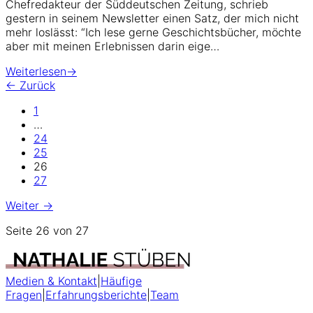
Chefredakteur der Süddeutschen Zeitung, schrieb
gestern in seinem Newsletter einen Satz, der mich nicht
mehr loslässt: “Ich lese gerne Geschichtsbücher, möchte
aber mit meinen Erlebnissen darin eige…
Weiterlesen
→
← Zurück
1
…
24
25
26
27
Weiter →
Seite 26 von 27
Medien & Kontakt
|
Häufige
Fragen
|
Erfahrungsberichte
|
Team