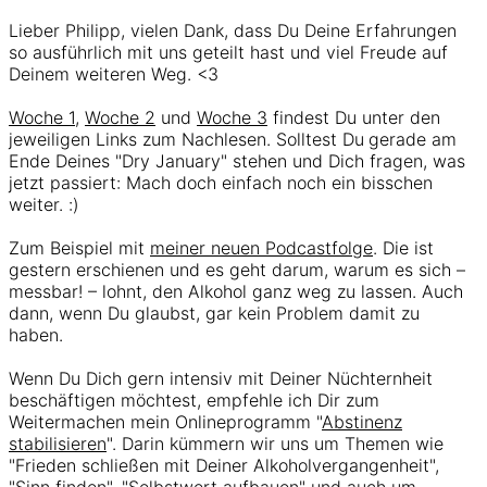
Lieber Philipp, vielen Dank, dass Du Deine Erfahrungen
so ausführlich mit uns geteilt hast und viel Freude auf
Deinem weiteren Weg. <3
Woche 1
,
Woche 2
und
Woche 3
findest Du unter den
jeweiligen Links zum Nachlesen. Solltest Du
gerade am
Ende Deines "Dry January" stehen und Dich fragen, was
jetzt passiert: Mach doch einfach noch ein bisschen
weiter. :)
Zum Beispiel mit
meiner neuen Podcastfolge
. Die ist
gestern erschienen und es geht darum, warum es sich –
messbar! – lohnt, den Alkohol ganz weg zu lassen. Auch
dann, wenn Du glaubst, gar kein Problem damit zu
haben.
Wenn Du Dich gern intensiv mit Deiner Nüchternheit
beschäftigen möchtest, empfehle ich Dir zum
Weitermachen mein Onlineprogramm "
Abstinenz
stabilisieren
". Darin kümmern wir uns um Themen wie
"Frieden schließen mit Deiner Alkoholvergangenheit",
"Sinn finden", "Selbstwert aufbauen" und auch um