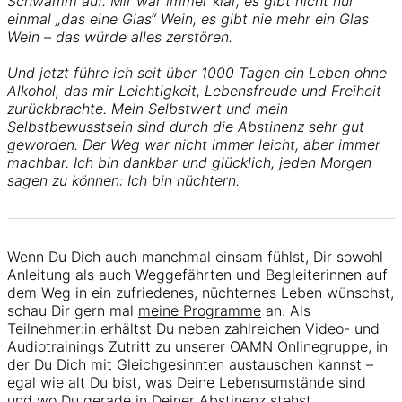
Schwamm auf. Mir war immer klar, es gibt nicht nur
einmal „das eine Glas“ Wein, es gibt nie mehr ein Glas
Wein – das würde alles zerstören.
Und jetzt führe ich seit über 1000 Tagen ein Leben ohne
Alkohol, das mir Leichtigkeit, Lebensfreude und Freiheit
zurückbrachte. Mein Selbstwert und mein
Selbstbewusstsein sind durch die Abstinenz sehr gut
geworden. Der Weg war nicht immer leicht, aber immer
machbar. Ich bin dankbar und glücklich, jeden Morgen
sagen zu können: Ich bin nüchtern.
Wenn Du Dich auch manchmal einsam fühlst, Dir sowohl
Anleitung als auch Weggefährten und Begleiterinnen auf
dem Weg in ein zufriedenes, nüchternes Leben wünschst,
schau Dir gern mal
meine Programme
an. Als
Teilnehmer:in erhältst Du neben zahlreichen Video- und
Audiotrainings Zutritt zu unserer OAMN Onlinegruppe, in
der Du Dich mit Gleichgesinnten austauschen kannst –
egal wie alt Du bist, was Deine Lebensumstände sind
und wo Du gerade in Deiner Abstinenz stehst.