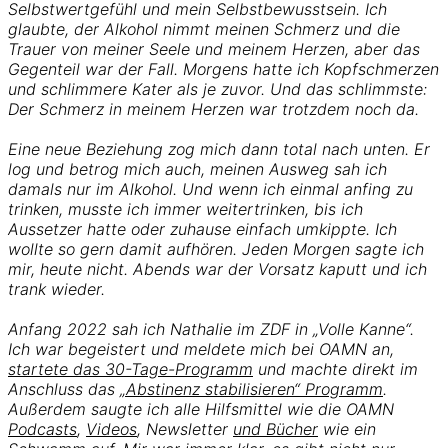
Selbstwertgefühl und mein Selbstbewusstsein. Ich
glaubte, der Alkohol nimmt meinen Schmerz und die
Trauer von meiner Seele und meinem Herzen, aber das
Gegenteil war der Fall. Morgens hatte ich Kopfschmerzen
und schlimmere Kater als je zuvor. Und das schlimmste:
Der Schmerz in meinem Herzen war trotzdem noch da.
Eine neue Beziehung zog mich dann total nach unten. Er
log und betrog mich auch, meinen Ausweg sah ich
damals nur im Alkohol. Und wenn ich einmal anfing zu
trinken, musste ich immer weitertrinken, bis ich
Aussetzer hatte oder zuhause einfach umkippte. Ich
wollte so gern damit aufhören. Jeden Morgen sagte ich
mir, heute nicht. Abends war der Vorsatz kaputt und ich
trank wieder.
Anfang 2022 sah ich Nathalie im ZDF in „Volle Kanne“.
Ich war begeistert und meldete mich bei OAMN an,
startete das 30-Tage-Programm
und machte direkt im
Anschluss das
„Abstinenz stabilisieren“ Programm
.
Außerdem saugte ich alle Hilfsmittel wie die OAMN
Podcasts
,
Videos
, Newsletter
und Bücher
wie ein