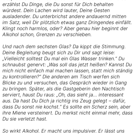
erzählst Du Dinge, die Du sonst für Dich behalten
würdest. Dein Lachen wird lauter, Deine Gesten
ausladender. Du unterbrichst andere andauernd mitten
im Satz, weil Dir plötzlich etwas ganz Dringendes einfällt.
Klingt noch harmlos, oder? Aber genau hier beginnt der
Alkohol schon, Grenzen zu verschieben.
Und nach dem sechsten Glas? Da kippt die Stimmung.
Deine Begleitung beugt sich zu Dir und sagt leise:
„Vielleicht solltest Du mal ein Glas Wasser trinken.“ Du
schnaubst genervt: „Was soll das jetzt heißen? Kannst Du
mich nicht einfach mal machen lassen, statt mich ständig
zu kontrollieren?“ Die anderen am Tisch werfen sich
Blicke zu und versuchen, das Gespräch wieder in Gang
zu bringen. Später, als die Gastgeberin den Nachtisch
serviert, haust Du raus: „Oh, das sieht ja… interessant
aus. Da hast Du Dich ja richtig ins Zeug gelegt – dafür,
dass Du sonst nie kochst.“ Es sollte ein Scherz sein, aber
ihre Miene versteinert. Du merkst nicht einmal mehr, dass
Du sie verletzt hast.
So wirkt Alkohol. Er macht uns impulsiver. Er lässt uns