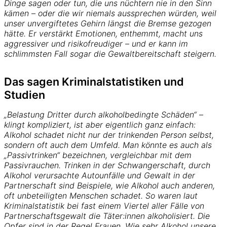
Dinge sagen oder tun, die uns nüchtern nie in den Sinn
kämen – oder die wir niemals aussprechen würden, weil
unser unvergiftetes Gehirn längst die Bremse gezogen
hätte. Er verstärkt Emotionen, enthemmt, macht uns
aggressiver und risikofreudiger – und er kann im
schlimmsten Fall sogar die Gewaltbereitschaft steigern.
Das sagen Kriminalstatistiken und
Studien
„Belastung Dritter durch alkoholbedingte Schäden“ –
klingt kompliziert, ist aber eigentlich ganz einfach:
Alkohol schadet nicht nur der trinkenden Person selbst,
sondern oft auch dem Umfeld. Man könnte es auch als
„Passivtrinken“ bezeichnen, vergleichbar mit dem
Passivrauchen. Trinken in der Schwangerschaft, durch
Alkohol verursachte Autounfälle und Gewalt in der
Partnerschaft sind Beispiele, wie Alkohol auch anderen,
oft unbeteiligten Menschen schadet. So waren laut
Kriminalstatistik bei fast einem Viertel aller Fälle von
Partnerschaftsgewalt die Täter:innen alkoholisiert. Die
Opfer sind in der Regel Frauen. Wie sehr Alkohol unsere