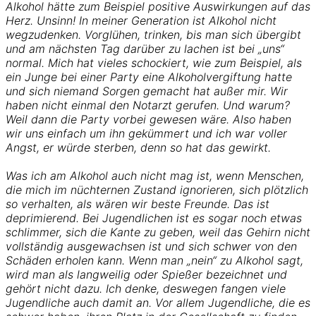
Alkohol hätte zum Beispiel positive Auswirkungen auf das
Herz. Unsinn! In meiner Generation ist Alkohol nicht
wegzudenken. Vorglühen, trinken, bis man sich übergibt
und am nächsten Tag darüber zu lachen ist bei „uns“
normal. Mich hat vieles schockiert, wie zum Beispiel, als
ein Junge bei einer Party eine Alkoholvergiftung hatte
und sich niemand Sorgen gemacht hat außer mir. Wir
haben nicht einmal den Notarzt gerufen. Und warum?
Weil dann die Party vorbei gewesen wäre. Also haben
wir uns einfach um ihn gekümmert und ich war voller
Angst, er würde sterben, denn so hat das gewirkt.
Was ich am Alkohol auch nicht mag ist, wenn Menschen,
die mich im nüchternen Zustand ignorieren, sich plötzlich
so verhalten, als wären wir beste Freunde. Das ist
deprimierend. Bei Jugendlichen ist es sogar noch etwas
schlimmer, sich die Kante zu geben, weil das Gehirn nicht
vollständig ausgewachsen ist und sich schwer von den
Schäden erholen kann. Wenn man „nein“ zu Alkohol sagt,
wird man als langweilig oder Spießer bezeichnet und
gehört nicht dazu. Ich denke, deswegen fangen viele
Jugendliche auch damit an. Vor allem Jugendliche, die es