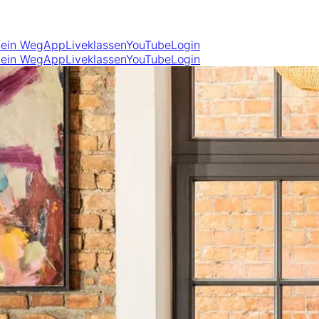
ein Weg
App
Liveklassen
YouTube
Login
ein Weg
App
Liveklassen
YouTube
Login